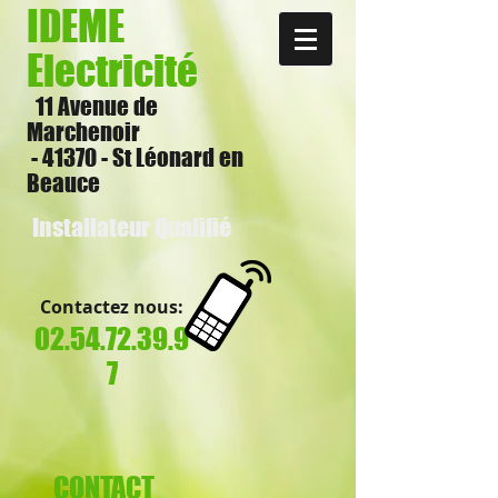
IDEME
Electricité
11 Avenue de
Marchenoir
- 41370 - St Léonard en
Beauce
Installateur Qualifié
Contactez nous:
02.54.72.39.9
7
CONTACT