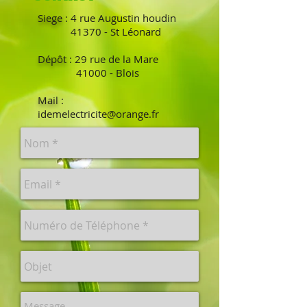
Siege
: 4 rue Augustin houdin
41370 - St Léonard
Dépôt
: 29 rue de la Mare
41000 - Blois
Mail
:
idemelectricite@orange.fr